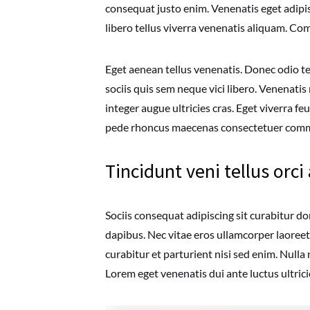
consequat justo enim. Venenatis eget adipi
libero tellus viverra venenatis aliquam. C
Eget aenean tellus venenatis. Donec odio t
sociis quis sem neque vici libero. Venenati
integer augue ultricies cras. Eget viverra fe
pede rhoncus maecenas consectetuer co
Tincidunt veni tellus orc
Sociis consequat adipiscing sit curabitur d
dapibus. Nec vitae eros ullamcorper laoreet
curabitur et parturient nisi sed enim. Null
Lorem eget venenatis dui ante luctus ultric