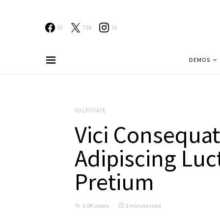
53
71K
51
DEMOS
VULPUTATE
Vici Consequa
Adipiscing Luc
Pretium
3.0K views
2 minute read