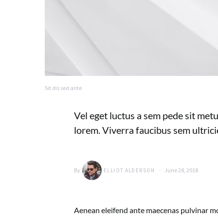
Sit dis sed ante
Vel eget luctus a sem pede sit met
lorem. Viverra faucibus sem ultricie
By
June 28, 2018
ELLIOT ALDERSON
Aenean eleifend ante maecenas pulvinar mo