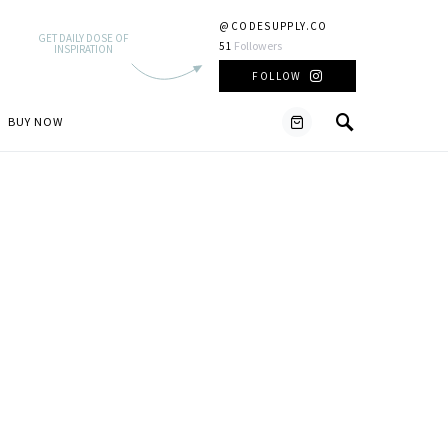
@CODESUPPLY.CO
GET DAILY DOSE OF
Followers
51
INSPIRATION
FOLLOW
BUY NOW