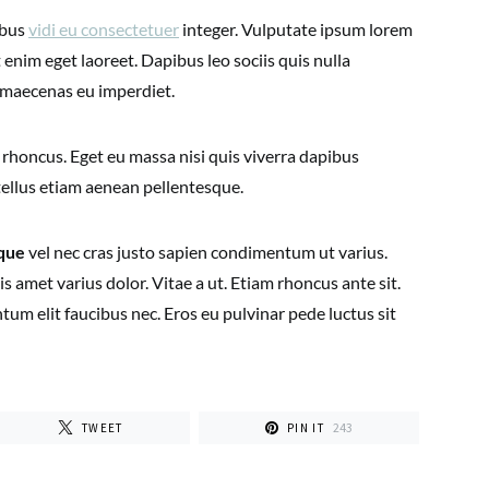
ibus
vidi eu consectetuer
integer. Vulputate ipsum lorem
 enim eget laoreet. Dapibus leo sociis quis nulla
 maecenas eu imperdiet.
 rhoncus. Eget eu massa nisi quis viverra dapibus
 tellus etiam aenean pellentesque.
que
vel nec cras justo sapien condimentum ut varius.
s amet varius dolor. Vitae a ut. Etiam rhoncus ante sit.
um elit faucibus nec. Eros eu pulvinar pede luctus sit
243
TWEET
PIN IT