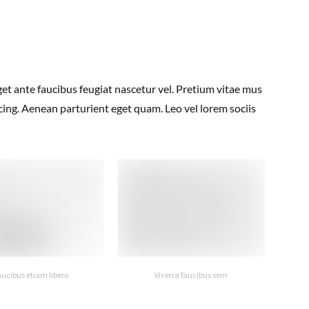
et ante faucibus feugiat nascetur vel. Pretium vitae mus
cing. Aenean parturient eget quam. Leo vel lorem sociis
ucibus etiam libero
Viverra faucibus sem