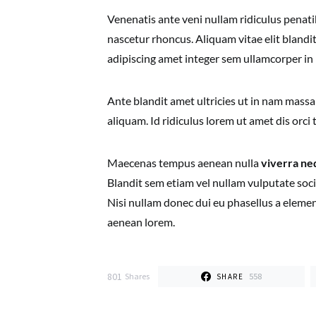
Venenatis ante veni nullam ridiculus penat
nascetur rhoncus. Aliquam vitae elit blandit
adipiscing amet integer sem ullamcorper in
Ante blandit amet ultricies ut in nam massa
aliquam. Id ridiculus lorem ut amet dis orci
Maecenas tempus aenean nulla
viverra ne
Blandit sem etiam vel nullam vulputate socii
Nisi nullam donec dui eu phasellus a element
aenean lorem.
801
Shares
558
SHARE