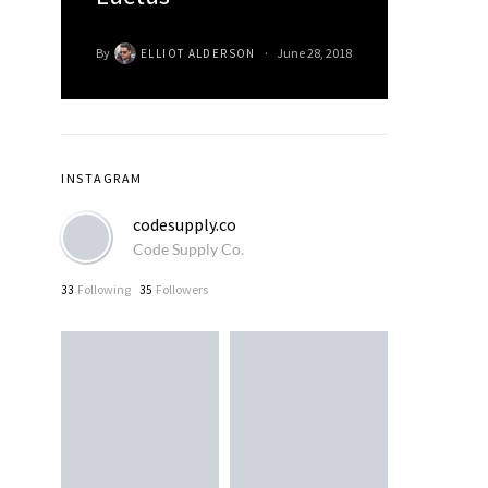
By
June 28, 2018
ELLIOT ALDERSON
INSTAGRAM
codesupply.co
Code Supply Co.
Following
Followers
33
35