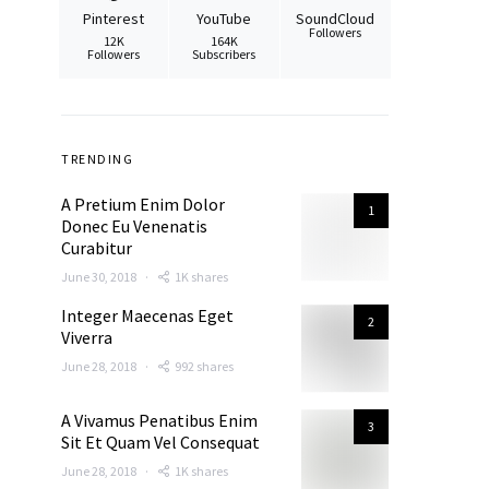
Pinterest
YouTube
SoundCloud
Followers
12K
164K
Followers
Subscribers
TRENDING
A Pretium Enim Dolor
1
Donec Eu Venenatis
Curabitur
June 30, 2018
1K shares
Integer Maecenas Eget
2
Viverra
June 28, 2018
992 shares
A Vivamus Penatibus Enim
3
Sit Et Quam Vel Consequat
June 28, 2018
1K shares