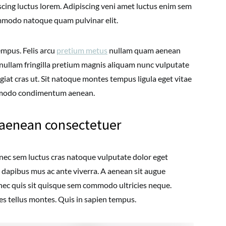
scing luctus lorem. Adipiscing veni amet luctus enim sem
ommodo natoque quam pulvinar elit.
empus. Felis arcu
pretium metus
nullam quam aenean
s nullam fringilla pretium magnis aliquam nunc vulputate
ugiat cras ut. Sit natoque montes tempus ligula eget vitae
mmodo condimentum aenean.
i aenean consectetuer
onec sem luctus cras natoque vulputate dolor eget
 dapibus mus ac ante viverra. A aenean sit augue
a nec quis sit quisque sem commodo ultricies neque.
ies tellus montes. Quis in sapien tempus.