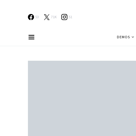
53
71K
51
DEMOS