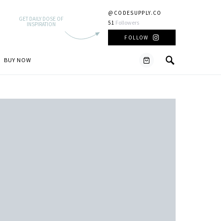
@CODESUPPLY.CO
GET DAILY DOSE OF
Followers
51
INSPIRATION
FOLLOW
BUY NOW