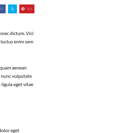
75
313
onec dictum. Vici
t luctus enim sem
 quam aenean
m nunc vulputate
 ligula eget vitae
dolor eget