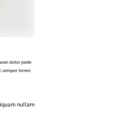
enean dolor pede
ec semper lorem
aliquam nullam