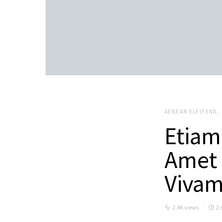
AENEAN ELEIFEND
Etiam
Amet 
Vivam
2.9K views
2 