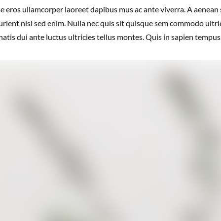
ae eros ullamcorper laoreet dapibus mus ac ante viverra. A aenean 
urient nisi sed enim. Nulla nec quis sit quisque sem commodo ultri
tis dui ante luctus ultricies tellus montes. Quis in sapien tempus