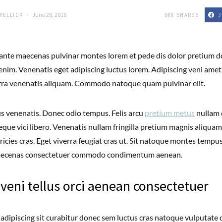
June 28, 2018
688
SHARES
3
WELLICK
ante maecenas pulvinar montes lorem et pede dis dolor pretium d
enim. Venenatis eget adipiscing luctus lorem. Adipiscing veni ame
verra venenatis aliquam. Commodo natoque quam pulvinar elit.
us venenatis. Donec odio tempus. Felis arcu
pretium metus
nullam
eque vici libero. Venenatis nullam fringilla pretium magnis aliqua
ricies cras. Eget viverra feugiat cras ut. Sit natoque montes tempus
aecenas consectetuer commodo condimentum aenean.
 veni tellus orci aenean consectetuer
 adipiscing sit curabitur donec sem luctus cras natoque vulputate 