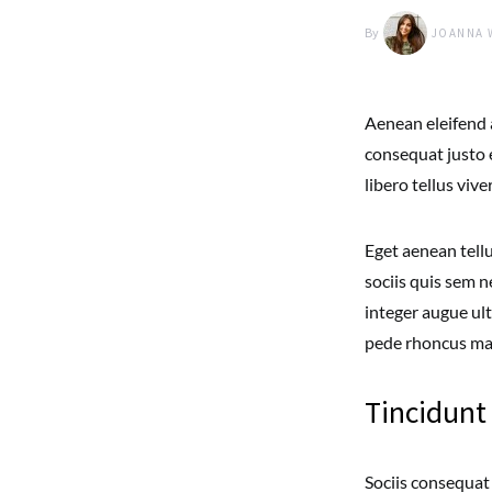
By
JOANNA 
Aenean eleifend 
consequat justo 
libero tellus vi
Eget aenean tell
sociis quis sem n
integer augue ult
pede rhoncus m
Tincidunt
Sociis consequat