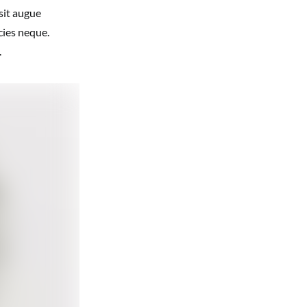
sit augue
cies neque.
.