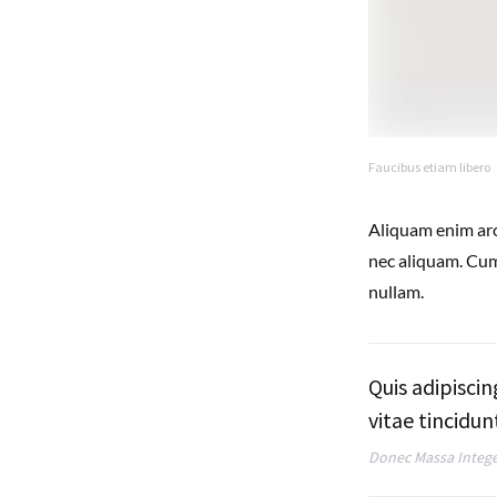
Faucibus etiam libero
Aliquam enim arc
nec aliquam. Cum
nullam.
Quis adipisci
vitae tincidu
Donec Massa Integ