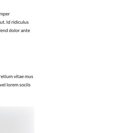
emper
ut. Id ridiculus
ifend dolor ante
Pretium vitae mus
vel lorem sociis