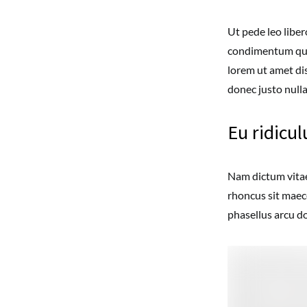
Ut pede leo liber
condimentum qua
lorem ut amet dis
donec justo null
Eu ridiculu
Nam dictum vitae
rhoncus sit maece
phasellus arcu do