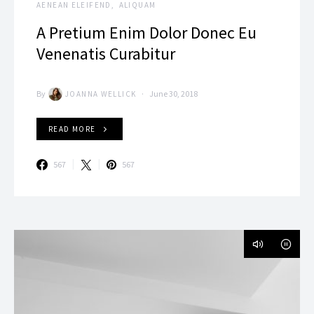
AENEAN ELEIFEND
ALIQUAM
A Pretium Enim Dolor Donec Eu
Venenatis Curabitur
By
June 30, 2018
JOANNA WELLICK
READ MORE
567
567