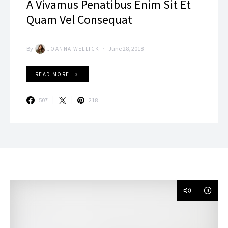
A Vivamus Penatibus Enim Sit Et
Quam Vel Consequat
By
June 28, 2018
JOANNA WELLICK
READ MORE
507
218