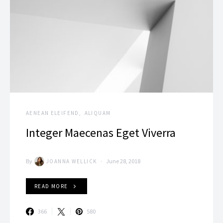
AENEAN ELEIFEND
ALIQUAM
Integer Maecenas Eget Viverra
By
June 28, 2018
JOANNA WELLICK
READ MORE
366
580