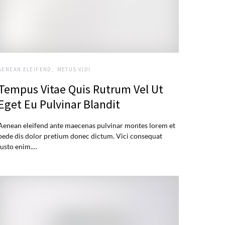
AENEAN ELEIFEND
METUS VIDI
Tempus Vitae Quis Rutrum Vel Ut
Eget Eu Pulvinar Blandit
Aenean eleifend ante maecenas pulvinar montes lorem et
pede dis dolor pretium donec dictum. Vici consequat
justo enim.…