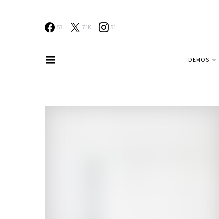
53
71K
51
DEMOS