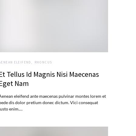
AENEAN ELEIFEND
RHONCUS
Et Tellus Id Magnis Nisi Maecenas
Eget Nam
Aenean eleifend ante maecenas pulvinar montes lorem et
pede dis dolor pretium donec dictum. Vici consequat
justo enim.…