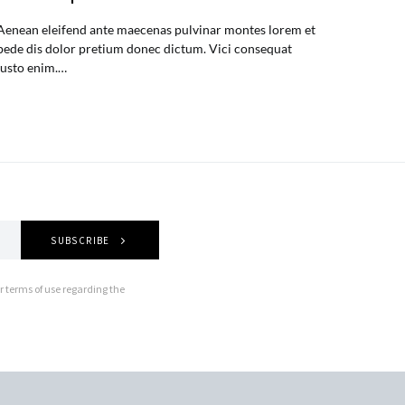
Aenean eleifend ante maecenas pulvinar montes lorem et
pede dis dolor pretium donec dictum. Vici consequat
justo enim.…
SUBSCRIBE
r terms of use regarding the