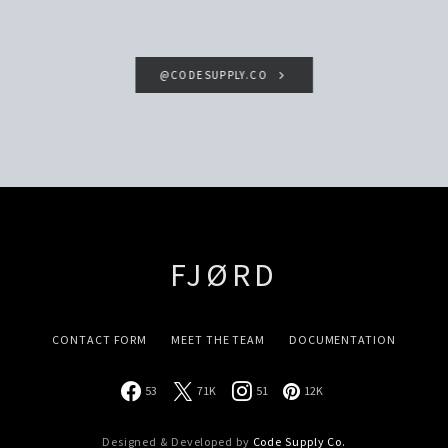
@CODESUPPLY.CO
FJØRD
CONTACT FORM
MEET THE TEAM
DOCUMENTATION
53
71K
51
12K
Designed & Developed by
Code Supply Co.