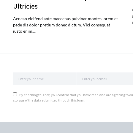
Ultricies
Aenean eleifend ante maecenas pulvinar montes lorem et
pede dis dolor pretium donec dictum. Vici consequat
justo enim.…
By checking this box, you confirm that you have read and are agreeing to ou
storage of the data submitted through this form.