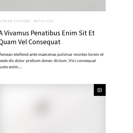
AENEAN ELEIFEND
METUS VIDI
A Vivamus Penatibus Enim Sit Et
Quam Vel Consequat
Aenean eleifend ante maecenas pulvinar montes lorem et
pede dis dolor pretium donec dictum. Vici consequat
justo enim.…