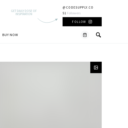
@CODESUPPLY.CO
GET DAILY DOSE OF
Followers
51
INSPIRATION
FOLLOW
BUY NOW