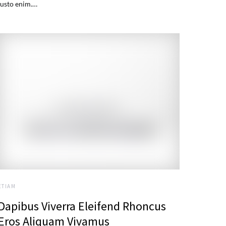
justo enim.…
ETIAM
Dapibus Viverra Eleifend Rhoncus
Eros Aliquam Vivamus