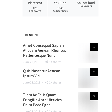
Pinterest
YouTube
SoundCloud
Followers
12K
164K
Followers
Subscribers
TRENDING
Amet Consequat Sapien
1
Aliquam Aenean Rhoncus
Pellentesque Nunc
June 28, 2018
1K shares
Quis Nascetur Aenean
2
Ipsum Vici
June 28, 2018
1K shares
Tiam Ac Felis Quam
3
Fringilla Ante Ultricies
Enim Pede Eget
June 28, 2018
1K shares