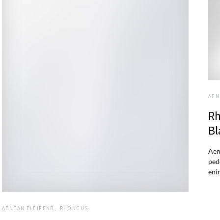
AEN
Rh
Bl
Aen
ped
eni
AENEAN ELEIFEND
RHONCUS