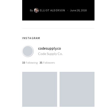
By
June 28, 2018
ELLIOT ALDERSON
INSTAGRAM
codesupply.co
Code Supply Co.
Following
Followers
33
35