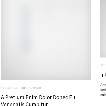
AEN
In
Aen
AENEAN ELEIFEND
ALIQUAM
ped
eni
A Pretium Enim Dolor Donec Eu
Venenatis Curabitur