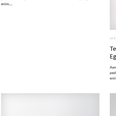
enim.…
AEN
Te
Eg
Aen
ped
eni