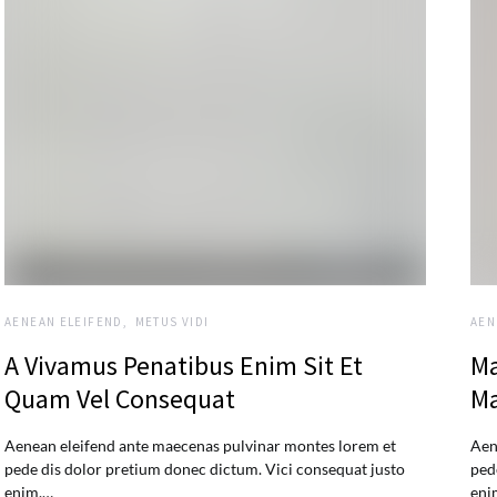
AENEAN ELEIFEND
METUS VIDI
AEN
A Vivamus Penatibus Enim Sit Et
Ma
Quam Vel Consequat
Ma
Aenean eleifend ante maecenas pulvinar montes lorem et
Aen
pede dis dolor pretium donec dictum. Vici consequat justo
ped
enim.…
eni