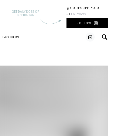
@CODESUPPLY.CO
GET DAILY DOSE OF
Followers
51
INSPIRATION
FOLLOW
BUY NOW