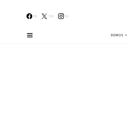
53
71K
51
DEMOS