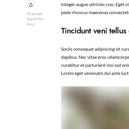
integer augue ultricies cras. Eget 
pede rhoncus maecenas consecte
1K
people
shared the
story
Tincidunt veni tellu
Sociis consequat adipiscing sit cu
dapibus. Nec vitae eros ullamcorpe
curabitur et parturient nisi sed e
Lorem eget venenatis dui ante luctu