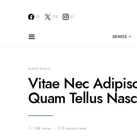
53
71K
51
DEMOS
MAECENAS
Vitae Nec Adipis
Quam Tellus Nasce
1.5K views
2 minute read