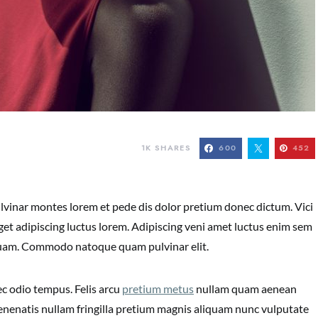
1K
SHARES
600
452
vinar montes lorem et pede dis dolor pretium donec dictum. Vici
et adipiscing luctus lorem. Adipiscing veni amet luctus enim sem
liquam. Commodo natoque quam pulvinar elit.
c odio tempus. Felis arcu
pretium metus
nullam quam aenean
 Venenatis nullam fringilla pretium magnis aliquam nunc vulputate