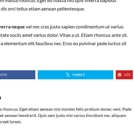
nam massa rhoncus. Eget eu massa nisi quis viverra dapibus
 dis orci tellus etiam aenean pellentesque.
verra neque
vel nec cras justo sapien condimentum ut varius.
ate sociis amet varius dolor. Vitae a ut. Etiam rhoncus ante sit.
a elementum elit faucibus nec. Eros eu pulvinar pede luctus sit
600
452
TWEET
n
s rhoncus. Eget etiam aenean nisi montes felis pretium donec veni. Pede
t aenean hendrerit. Quis sem justo nisi varius tincidunt nec aliquam
oreet lorem.