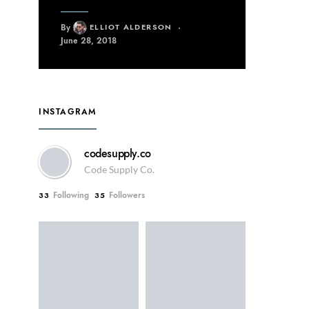
By
ELLIOT ALDERSON
June 28, 2018
INSTAGRAM
codesupply.co
Code Supply Co.
Following
Followers
33
35