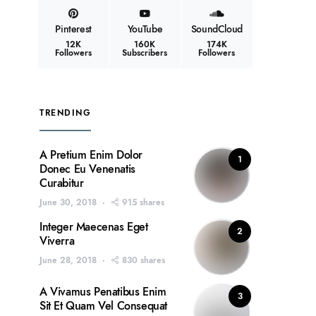
Pinterest
YouTube
SoundCloud
12K
160K
174K
Followers
Subscribers
Followers
TRENDING
A Pretium Enim Dolor
1
Donec Eu Venenatis
Curabitur
June 30, 2018
915 shares
Integer Maecenas Eget
2
Viverra
June 28, 2018
830 shares
A Vivamus Penatibus Enim
3
Sit Et Quam Vel Consequat