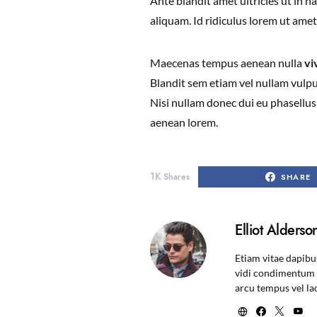
Ante blandit amet ultricies ut in 
aliquam. Id ridiculus lorem ut amet
Maecenas tempus aenean nulla
vi
Blandit sem etiam vel nullam vulput
Nisi nullam donec dui eu phasellus 
aenean lorem.
1K
Shares
SHARE
Elliot Alderso
Etiam vitae dapibu
vidi condimentum e
arcu tempus vel la