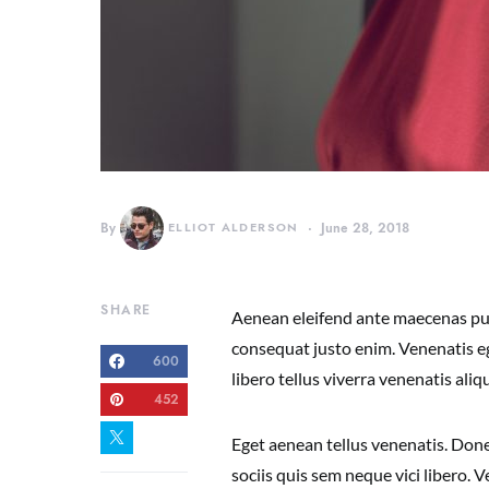
By
ELLIOT ALDERSON
June 28, 2018
SHARE
Aenean eleifend ante maecenas pul
consequat justo enim. Venenatis eg
600
libero tellus viverra venenatis a
452
Eget aenean tellus venenatis. Done
sociis quis sem neque vici libero.