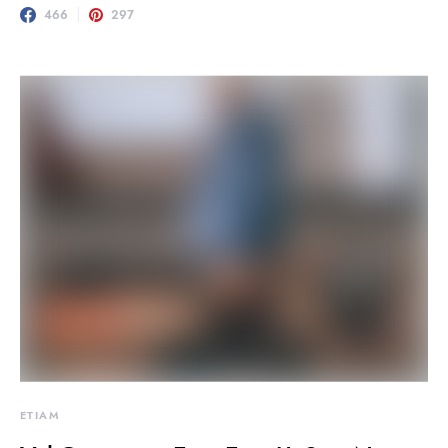
466
297
ETIAM