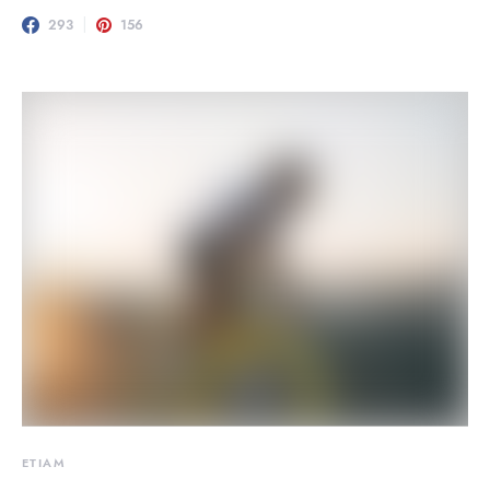
293
156
ETIAM