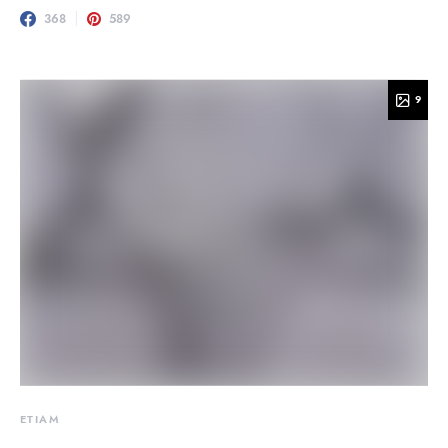
368
589
9
ETIAM