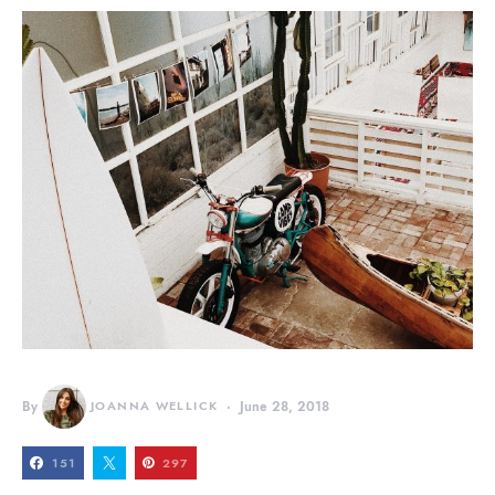
By
JOANNA WELLICK
June 28, 2018
151
297