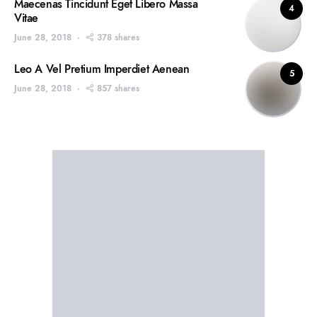
Maecenas Tincidunt Eget Libero Massa
4
Vitae
June 28, 2018
378 shares
Leo A Vel Pretium Imperdiet Aenean
5
June 28, 2018
857 shares