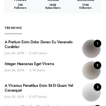
12K
160K
174K
Followers
Subscribers
Followers
TRENDING
A Pretium Enim Dolor Donec Eu Venenatis
1
Curabitur
June 30, 2018
647 shares
Integer Maecenas Eget Viverra
2
June 28, 2018
1K shares
A Vivamus Penatibus Enim Sit Et Quam Vel
3
Consequat
June 28, 2018
677 shares