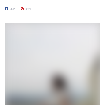
234
390