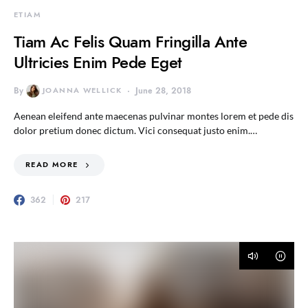
ETIAM
Tiam Ac Felis Quam Fringilla Ante
Ultricies Enim Pede Eget
By
JOANNA WELLICK
June 28, 2018
Aenean eleifend ante maecenas pulvinar montes lorem et pede dis
dolor pretium donec dictum. Vici consequat justo enim.…
READ MORE
362
217