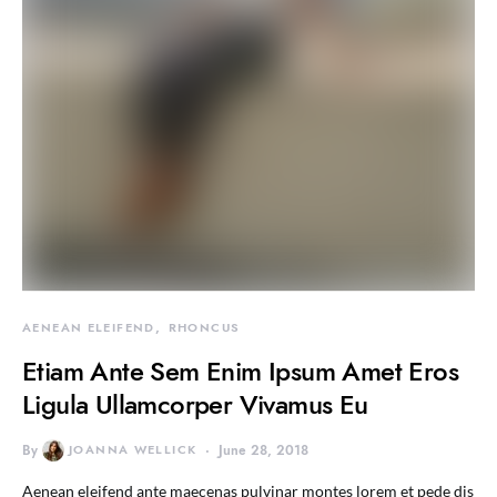
AENEAN ELEIFEND
RHONCUS
Etiam Ante Sem Enim Ipsum Amet Eros
Ligula Ullamcorper Vivamus Eu
By
JOANNA WELLICK
June 28, 2018
Aenean eleifend ante maecenas pulvinar montes lorem et pede dis