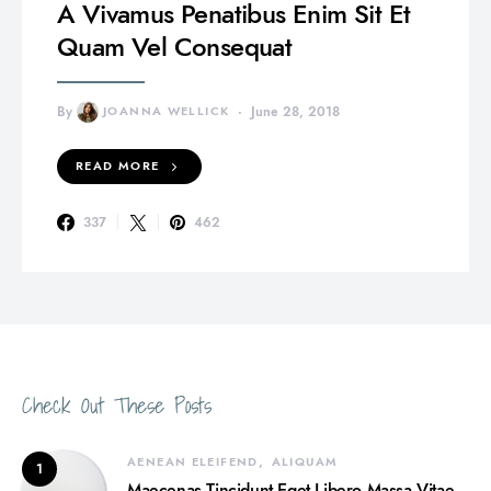
A Vivamus Penatibus Enim Sit Et
Quam Vel Consequat
By
JOANNA WELLICK
June 28, 2018
READ MORE
337
462
Check Out These Posts
AENEAN ELEIFEND
ALIQUAM
1