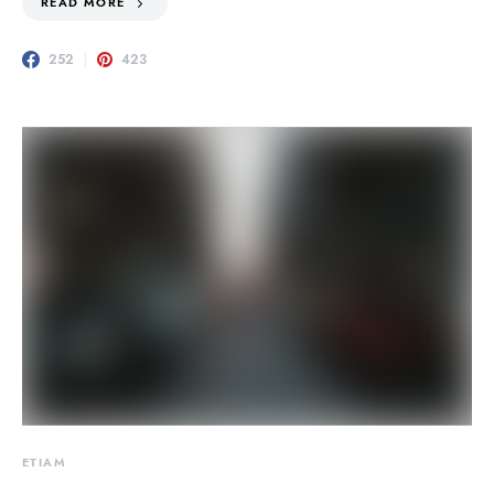
READ MORE
252
423
ETIAM