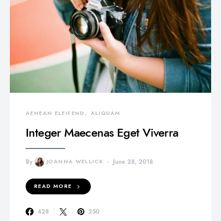
AENEAN ELEIFEND
ALIQUAM
Integer Maecenas Eget Viverra
By
JOANNA WELLICK
June 28, 2018
READ MORE
428
250