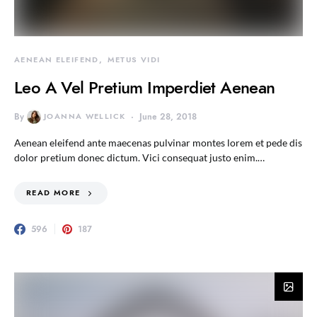
AENEAN ELEIFEND
METUS VIDI
Leo A Vel Pretium Imperdiet Aenean
By
JOANNA WELLICK
June 28, 2018
Aenean eleifend ante maecenas pulvinar montes lorem et pede dis
dolor pretium donec dictum. Vici consequat justo enim.…
READ MORE
596
187