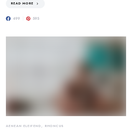
READ MORE
499
595
AENEAN ELEIFEND
RHONCUS