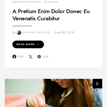
AENEAN ELEIFEND
ALIQUAM
A Pretium Enim Dolor Donec Eu
Venenatis Curabitur
By
JOANNA WELLICK
June 30, 2018
READ MORE
542
426