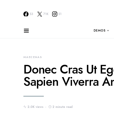
53
71K
51
DEMOS
MAECENAS
Donec Cras Ut Eg
Sapien Viverra A
2.0K views
2 minute read