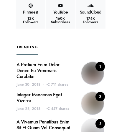
Pinterest
YouTube
SoundCloud
12K
160K
174K
Followers
Subscribers
Followers
TRENDING
A Pretium Enim Dolor
1
Donec Eu Venenatis
Curabitur
June 30, 2018
711 shares
Integer Maecenas Eget
2
Viverra
June 28, 2018
457 shares
A Vivamus Penatibus Enim
3
Sit Et Quam Vel Consequat