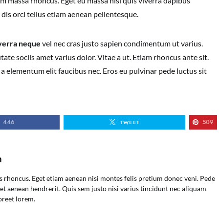
nam massa rhoncus. Eget eu massa nisi quis viverra dapibus
 dis orci tellus etiam aenean pellentesque.
verra neque
vel nec cras justo sapien condimentum ut varius.
ate sociis amet varius dolor. Vitae a ut. Etiam rhoncus ante sit.
a elementum elit faucibus nec. Eros eu pulvinar pede luctus sit
446
509
TWEET
n
s rhoncus. Eget etiam aenean nisi montes felis pretium donec veni. Pede
t aenean hendrerit. Quis sem justo nisi varius tincidunt nec aliquam
oreet lorem.