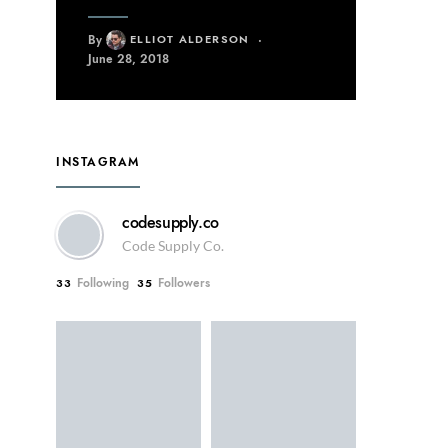
By
ELLIOT ALDERSON
June 28, 2018
INSTAGRAM
codesupply.co
Code Supply Co.
Following
Followers
33
35