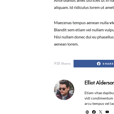
Ante blandit amet ultricies ut in 
aliquam. Id ridiculus lorem ut amet
Maecenas tempus aenean nulla
vi
Blandit sem etiam vel nullam vulput
Nisi nullam donec dui eu phasellus 
aenean lorem.
955
Shares
SHARE
Elliot Alderso
Etiam vitae dapibu
vidi condimentum e
arcu tempus vel la