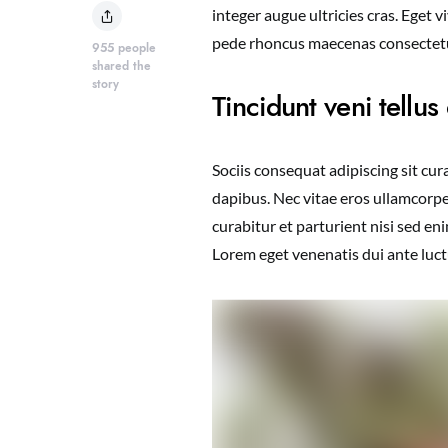
integer augue ultricies cras. Eget 
pede rhoncus maecenas consecte
955
people
shared the
story
Tincidunt veni tellu
Sociis consequat adipiscing sit cu
dapibus. Nec vitae eros ullamcorpe
curabitur et parturient nisi sed e
Lorem eget venenatis dui ante luctu