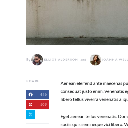
By
ELLIOT ALDERSON
and
JOANNA WEL
SHARE
Aenean eleifend ante maecenas pul
consequat justo enim. Venenatis eg
446
libero tellus viverra venenatis a
509
Eget aenean tellus venenatis. Done
sociis quis sem neque vici libero.