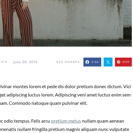
LICK
June 28, 2018
955
SHARES
446
509
vinar montes lorem et pede dis dolor pretium donec dictum. Vici
et adipiscing luctus lorem. Adipiscing veni amet luctus enim sem
liquam. Commodo natoque quam pulvinar elit.
c odio tempus. Felis arcu
pretium metus
nullam quam aenean
 Venenatis nullam fringilla pretium magnis aliquam nunc vulputate