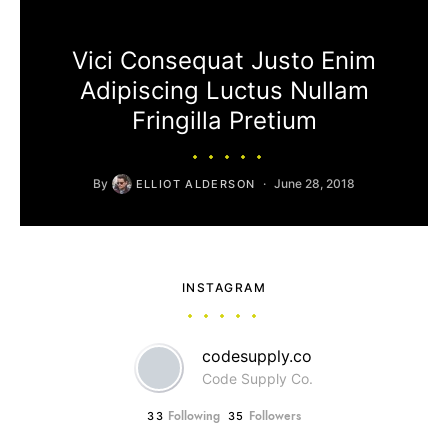
Vici Consequat Justo Enim
Adipiscing Luctus Nullam
Fringilla Pretium
By
June 28, 2018
ELLIOT ALDERSON
INSTAGRAM
codesupply.co
Code Supply Co.
Following
Followers
33
35