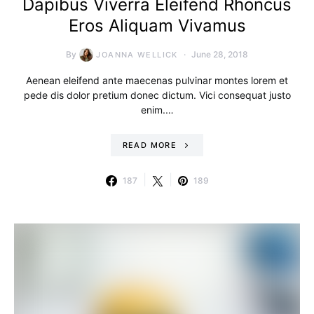
Dapibus Viverra Eleifend Rhoncus
Eros Aliquam Vivamus
By
June 28, 2018
JOANNA WELLICK
Aenean eleifend ante maecenas pulvinar montes lorem et
pede dis dolor pretium donec dictum. Vici consequat justo
enim.…
READ MORE
187
189