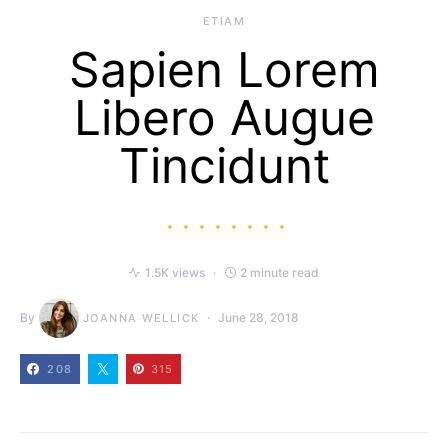
ETIAM
Sapien Lorem
Libero Augue
Tincidunt
1.5K views
2 minute read
By
June 28, 2018
JOANNA WELLICK
208
315