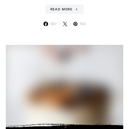
READ MORE
587
552