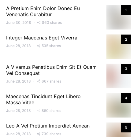
A Pretium Enim Dolor Donec Eu
1
Venenatis Curabitur
June 30, 2018
863 shares
Integer Maecenas Eget Viverra
2
June 28, 2018
535 shares
A Vivamus Penatibus Enim Sit Et Quam
3
Vel Consequat
June 28, 2018
667 shares
Maecenas Tincidunt Eget Libero
4
Massa Vitae
June 28, 2018
850 shares
Leo A Vel Pretium Imperdiet Aenean
5
June 28, 2018
739 shares