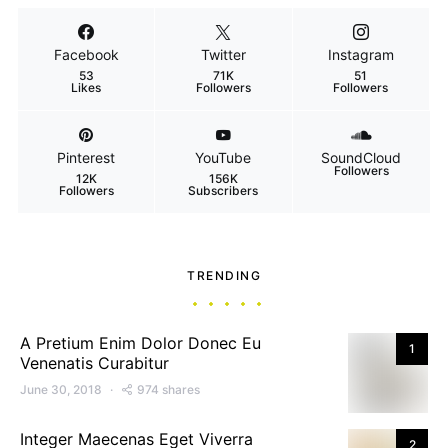
Facebook
Twitter
Instagram
53
71K
51
Likes
Followers
Followers
Pinterest
YouTube
SoundCloud
Followers
12K
156K
Followers
Subscribers
TRENDING
A Pretium Enim Dolor Donec Eu
1
Venenatis Curabitur
June 30, 2018
974 shares
Integer Maecenas Eget Viverra
2