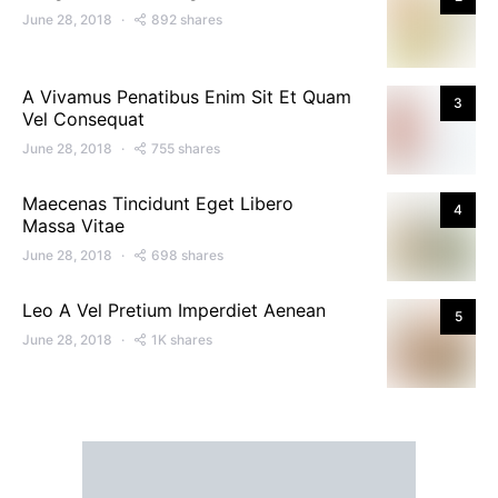
June 28, 2018
892 shares
A Vivamus Penatibus Enim Sit Et Quam
3
Vel Consequat
June 28, 2018
755 shares
Maecenas Tincidunt Eget Libero
4
Massa Vitae
June 28, 2018
698 shares
Leo A Vel Pretium Imperdiet Aenean
5
June 28, 2018
1K shares