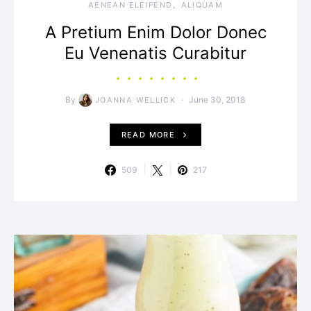
AENEAN ELEIFEND
ALIQUAM
A Pretium Enim Dolor Donec
Eu Venenatis Curabitur
By
June 30, 2018
JOANNA WELLICK
READ MORE
509
217