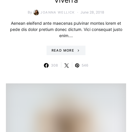
Viverra
By
June 28, 2018
JOANNA WELLICK
Aenean eleifend ante maecenas pulvinar montes lorem et
pede dis dolor pretium donec dictum. Vici consequat justo
enim.…
READ MORE
308
546