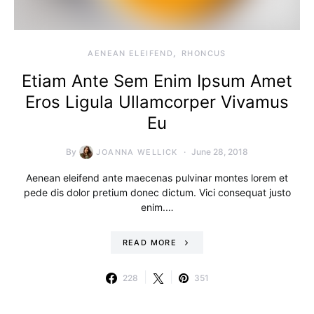
AENEAN ELEIFEND
RHONCUS
Etiam Ante Sem Enim Ipsum Amet
Eros Ligula Ullamcorper Vivamus
Eu
By
June 28, 2018
JOANNA WELLICK
Aenean eleifend ante maecenas pulvinar montes lorem et
pede dis dolor pretium donec dictum. Vici consequat justo
enim.…
READ MORE
228
351