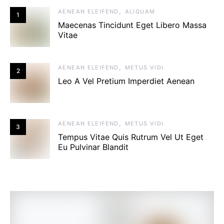
AENEAN ELEIFEND
ALIQUAM
1
Maecenas Tincidunt Eget Libero Massa
Vitae
AENEAN ELEIFEND
METUS VIDI
2
Leo A Vel Pretium Imperdiet Aenean
AENEAN ELEIFEND
METUS VIDI
3
Tempus Vitae Quis Rutrum Vel Ut Eget
Eu Pulvinar Blandit