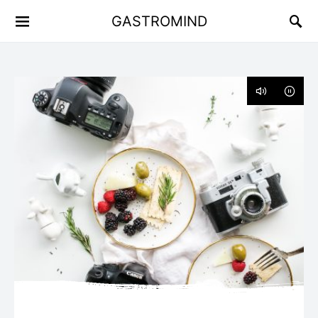
GASTROMIND