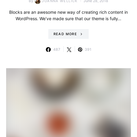
By
June 28, 2018
JOANNA WELLICK
Blocks are an awesome new way of creating rich content in
WordPress. We’ve made sure that our theme is fully…
READ MORE
487
391