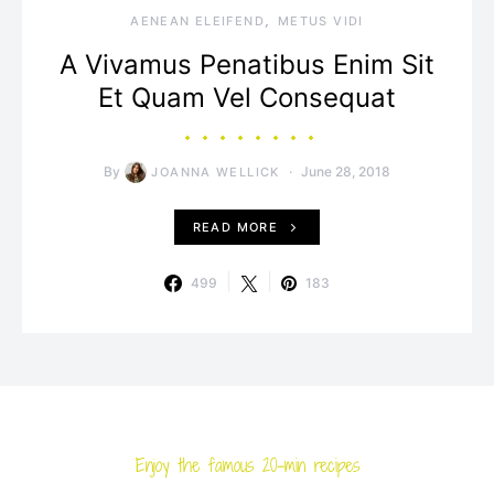
AENEAN ELEIFEND
METUS VIDI
A Vivamus Penatibus Enim Sit
Et Quam Vel Consequat
By
June 28, 2018
JOANNA WELLICK
READ MORE
499
183
Enjoy the famous 20-min recipes