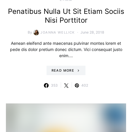
Penatibus Nulla Ut Sit Etiam Sociis
Nisi Porttitor
By
June 28, 2018
JOANNA WELLICK
Aenean eleifend ante maecenas pulvinar montes lorem et
pede dis dolor pretium donec dictum. Vici consequat justo
enim.…
READ MORE
353
402