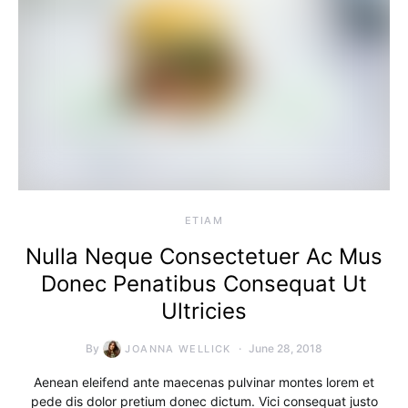
ETIAM
Nulla Neque Consectetuer Ac Mus
Donec Penatibus Consequat Ut
Ultricies
By
June 28, 2018
JOANNA WELLICK
Aenean eleifend ante maecenas pulvinar montes lorem et
pede dis dolor pretium donec dictum. Vici consequat justo