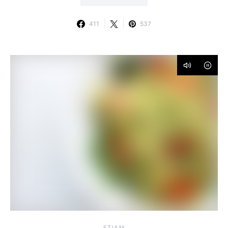
411
537
ETIAM