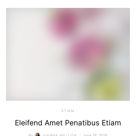
ETIAM
Eleifend Amet Penatibus Etiam
By
June 28, 2018
JOANNA WELLICK