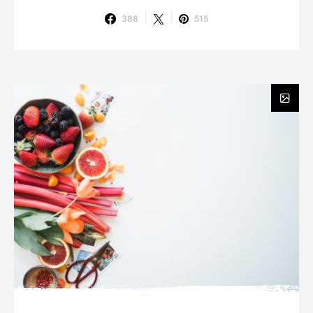
388
515