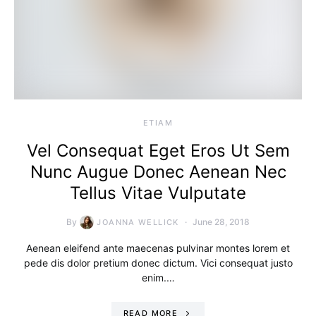
ETIAM
Vel Consequat Eget Eros Ut Sem
Nunc Augue Donec Aenean Nec
Tellus Vitae Vulputate
By
June 28, 2018
JOANNA WELLICK
Aenean eleifend ante maecenas pulvinar montes lorem et
pede dis dolor pretium donec dictum. Vici consequat justo
enim.…
READ MORE