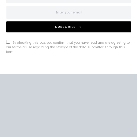
SUBSCRIBE
By checking this box, you confirm that you have read and are agreeing to
our terms of use regarding the storage of the data submitted through this
form.