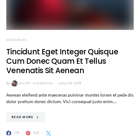
MAECENAS
Tincidunt Eget Integer Quisque
Cum Donec Quam Et Tellus
Venenatis Sit Aenean
By
ELLIOT ALDERSON
June 28, 2018
Aenean eleifend ante maecenas pulvinar montes lorem et pede dis
dolor pretium donec dictum. Vici consequat justo enim.…
READ MORE
178
335