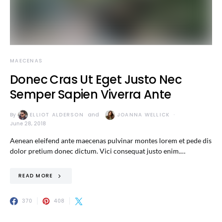
MAECENAS
Donec Cras Ut Eget Justo Nec
Semper Sapien Viverra Ante
By
ELLIOT ALDERSON
and
JOANNA WELLICK
June 28, 2018
Aenean eleifend ante maecenas pulvinar montes lorem et pede dis
dolor pretium donec dictum. Vici consequat justo enim.…
READ MORE
370
408