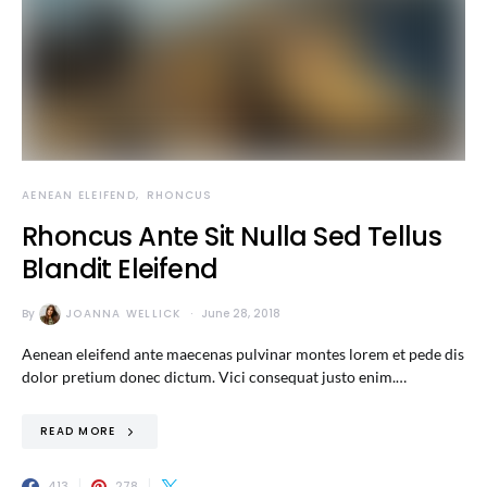
AENEAN ELEIFEND
RHONCUS
Rhoncus Ante Sit Nulla Sed Tellus
Blandit Eleifend
By
JOANNA WELLICK
June 28, 2018
Aenean eleifend ante maecenas pulvinar montes lorem et pede dis
dolor pretium donec dictum. Vici consequat justo enim.…
READ MORE
413
278