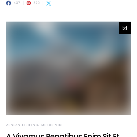
437
370
AENEAN ELEIFEND
METUS VIDI
A Vivamus Penatibus Enim Sit Et