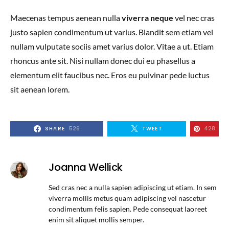
Maecenas tempus aenean nulla
viverra neque
vel nec cras
justo sapien condimentum ut varius. Blandit sem etiam vel
nullam vulputate sociis amet varius dolor. Vitae a ut. Etiam
rhoncus ante sit. Nisi nullam donec dui eu phasellus a
elementum elit faucibus nec. Eros eu pulvinar pede luctus
sit aenean lorem.
SHARE
526
TWEET
428
Joanna Wellick
Sed cras nec a nulla sapien adipiscing ut etiam. In sem
viverra mollis metus quam adipiscing vel nascetur
condimentum felis sapien. Pede consequat laoreet
enim sit aliquet mollis semper.