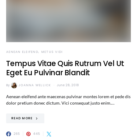
AENEAN ELEIFEND
METUS VIDI
Tempus Vitae Quis Rutrum Vel Ut
Eget Eu Pulvinar Blandit
By
JOANNA WELLICK
June 28, 2018
Aenean eleifend ante maecenas pulvinar montes lorem et pede dis
dolor pretium donec dictum. Vici consequat justo enim.…
READ MORE
265
445