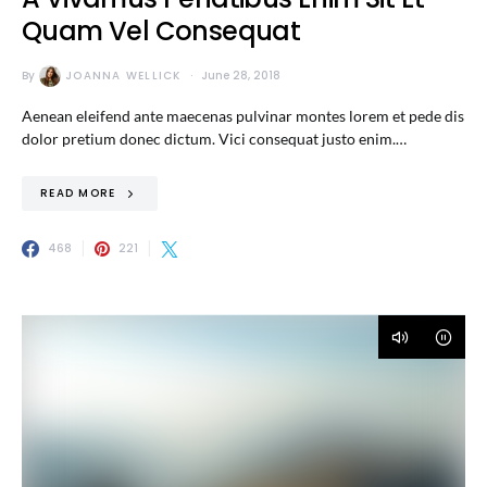
Quam Vel Consequat
By
JOANNA WELLICK
June 28, 2018
Aenean eleifend ante maecenas pulvinar montes lorem et pede dis
dolor pretium donec dictum. Vici consequat justo enim.…
READ MORE
468
221