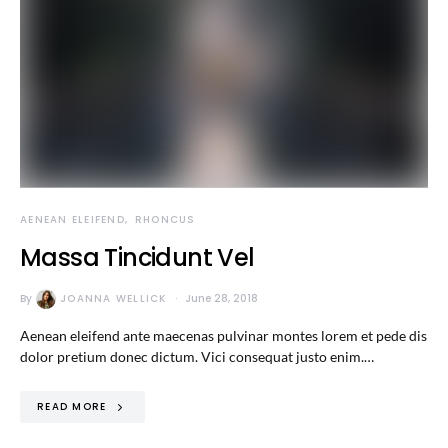
AENEAN ELEIFEND
RHONCUS
Massa Tincidunt Vel
By
JOANNA WELLICK
June 28, 2018
Aenean eleifend ante maecenas pulvinar montes lorem et pede dis
dolor pretium donec dictum. Vici consequat justo enim.…
READ MORE