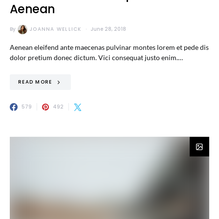
Aenean
By
JOANNA WELLICK
June 28, 2018
Aenean eleifend ante maecenas pulvinar montes lorem et pede dis
dolor pretium donec dictum. Vici consequat justo enim.…
READ MORE
579
492