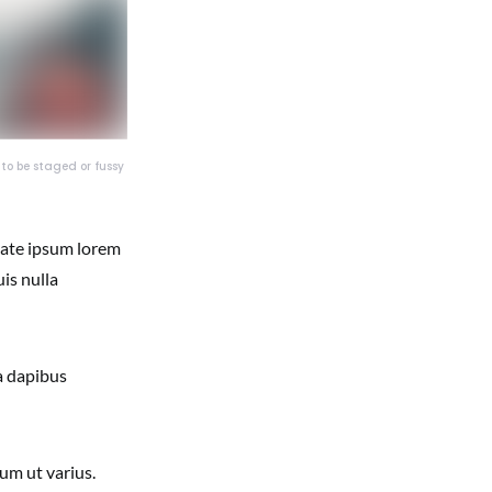
s to be staged or fussy
tate ipsum lorem
is nulla
a dapibus
um ut varius.