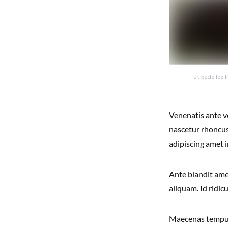
Ut pede leo 
Venenatis ante v
nascetur rhoncus.
adipiscing amet 
Ante blandit amet
aliquam. Id ridic
Maecenas tempu