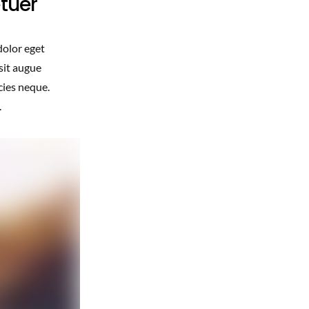
etuer
dolor eget
sit augue
cies neque.
.