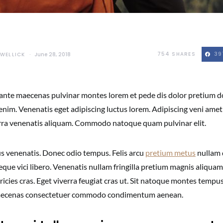
754
SHARES
39
WELLICK
June 28, 2018
ante maecenas pulvinar montes lorem et pede dis dolor pretium d
enim. Venenatis eget adipiscing luctus lorem. Adipiscing veni ame
verra venenatis aliquam. Commodo natoque quam pulvinar elit.
us venenatis. Donec odio tempus. Felis arcu
pretium metus
nullam
eque vici libero. Venenatis nullam fringilla pretium magnis aliqua
ricies cras. Eget viverra feugiat cras ut. Sit natoque montes tempus
aecenas consectetuer commodo condimentum aenean.