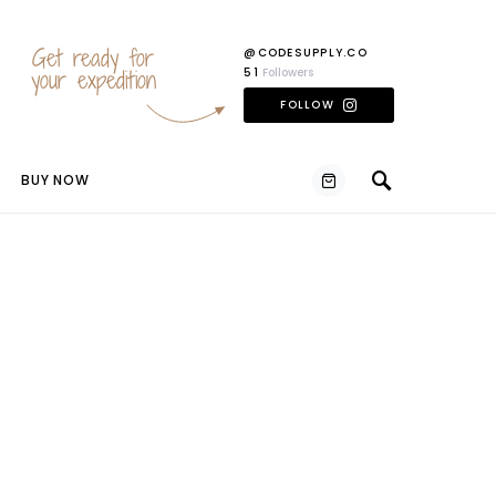
Get ready for
@CODESUPPLY.CO
your expedition
51
Followers
FOLLOW
BUY NOW