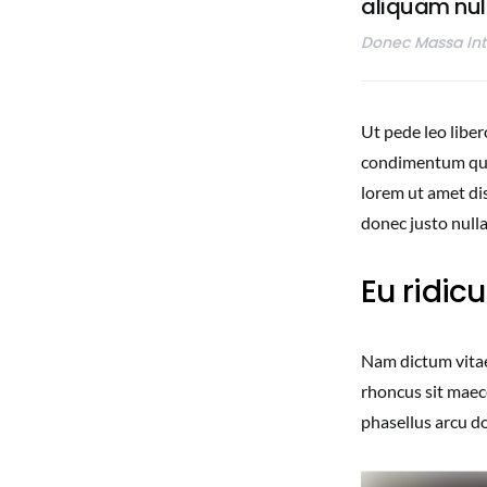
aliquam nul
Donec Massa In
Ut pede leo liber
condimentum qua
lorem ut amet dis
donec justo null
Eu ridicu
Nam dictum vitae
rhoncus sit maece
phasellus arcu do