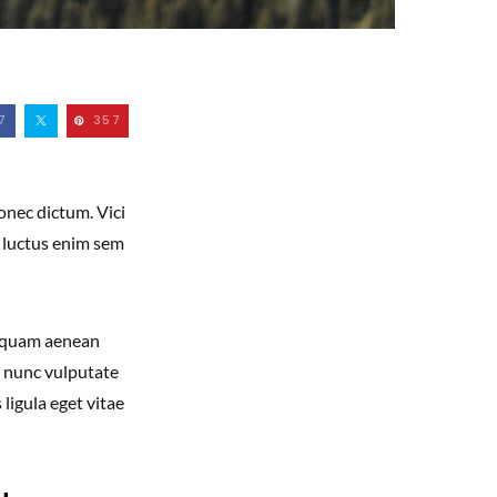
7
357
onec dictum. Vici
t luctus enim sem
 quam aenean
m nunc vulputate
 ligula eget vitae