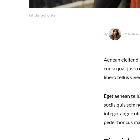
Sit dis sed ante
By
JOANNA 
Aenean eleifend 
consequat justo 
libero tellus vi
Eget aenean tell
sociis quis sem n
integer augue ult
pede rhoncus m