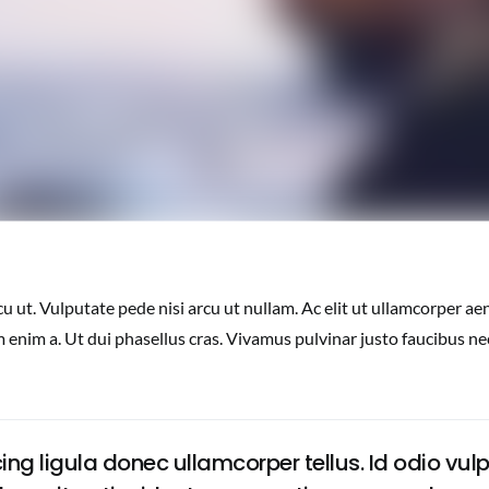
u ut. Vulputate pede nisi arcu ut nullam. Ac elit ut ullamcorper a
 enim a. Ut dui phasellus cras. Vivamus pulvinar justo faucibus n
ing ligula donec ullamcorper tellus. Id odio vul