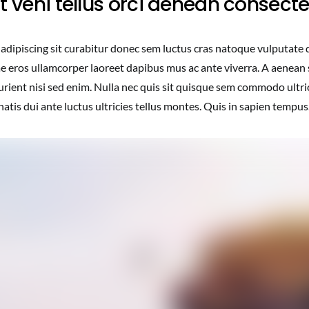
t veni tellus orci aenean consect
 adipiscing sit curabitur donec sem luctus cras natoque vulputate 
ae eros ullamcorper laoreet dapibus mus ac ante viverra. A aenean 
urient nisi sed enim. Nulla nec quis sit quisque sem commodo ultri
tis dui ante luctus ultricies tellus montes. Quis in sapien tempus