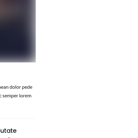
enean dolor pede
ec semper lorem
putate