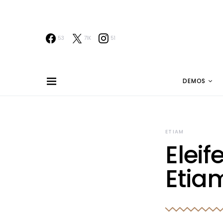
53
71K
51
DEMOS
ETIAM
Elei
Etia