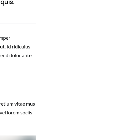
quis.
emper
ut. Id ridiculus
ifend dolor ante
Pretium vitae mus
vel lorem sociis