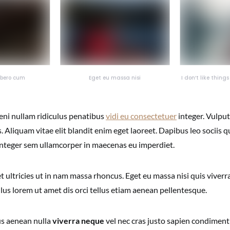
libero cum
Eget eu massa nisi
I don’t like thing
eni nullam ridiculus penatibus
vidi eu consectetuer
integer. Vulpu
 Aliquam vitae elit blandit enim eget laoreet. Dapibus leo sociis qu
integer sem ullamcorper in maecenas eu imperdiet.
 ultricies ut in nam massa rhoncus. Eget eu massa nisi quis viverr
ulus lorem ut amet dis orci tellus etiam aenean pellentesque.
s aenean nulla
viverra neque
vel nec cras justo sapien condiment