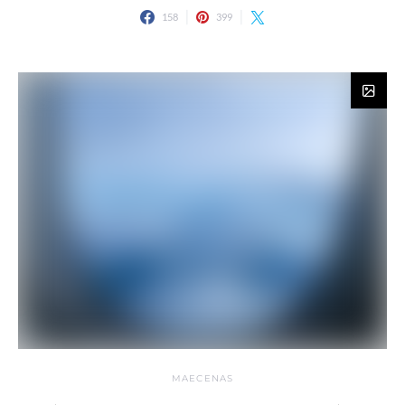
158
399
MAECENAS