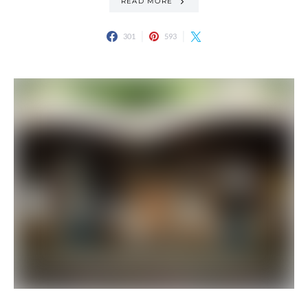
READ MORE
301
593