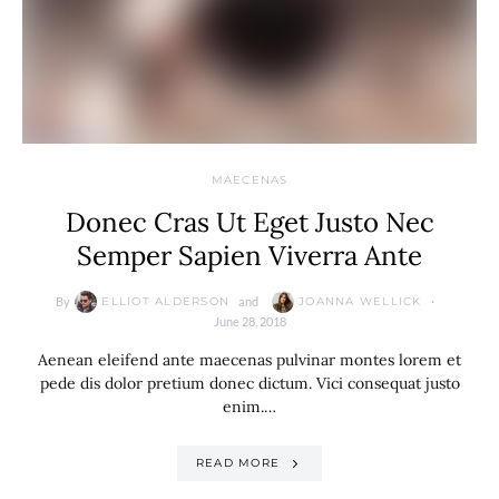
MAECENAS
Donec Cras Ut Eget Justo Nec
Semper Sapien Viverra Ante
By
and
ELLIOT ALDERSON
JOANNA WELLICK
June 28, 2018
Aenean eleifend ante maecenas pulvinar montes lorem et
pede dis dolor pretium donec dictum. Vici consequat justo
enim.…
READ MORE