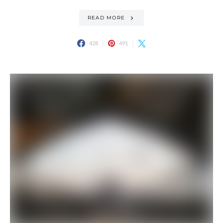
READ MORE
428
491