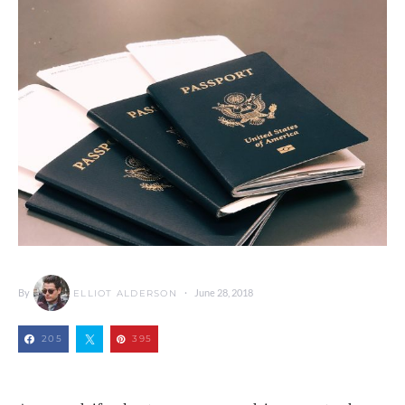
By
June 28, 2018
ELLIOT ALDERSON
205
395