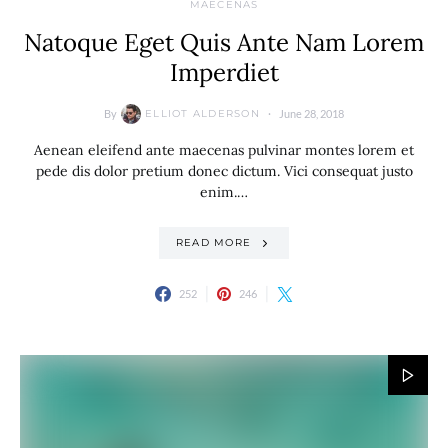
MAECENAS
Natoque Eget Quis Ante Nam Lorem
Imperdiet
By
June 28, 2018
ELLIOT ALDERSON
Aenean eleifend ante maecenas pulvinar montes lorem et
pede dis dolor pretium donec dictum. Vici consequat justo
enim.…
READ MORE
252
246