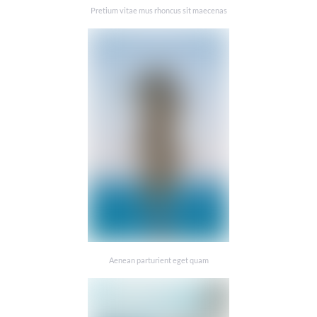
Pretium vitae mus rhoncus sit maecenas
Aenean parturient eget quam