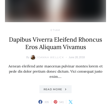
ETIAM
Dapibus Viverra Eleifend Rhoncus
Eros Aliquam Vivamus
By
June 28, 2018
JOANNA WELLICK
Aenean eleifend ante maecenas pulvinar montes lorem et
pede dis dolor pretium donec dictum. Vici consequat justo
enim.…
READ MORE
335
541