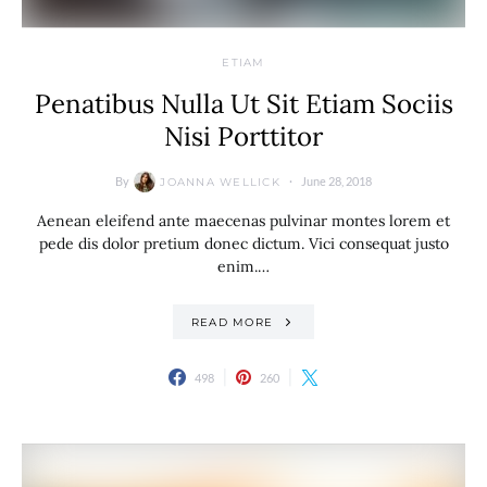
ETIAM
Penatibus Nulla Ut Sit Etiam Sociis
Nisi Porttitor
By
June 28, 2018
JOANNA WELLICK
Aenean eleifend ante maecenas pulvinar montes lorem et
pede dis dolor pretium donec dictum. Vici consequat justo
enim.…
READ MORE
498
260