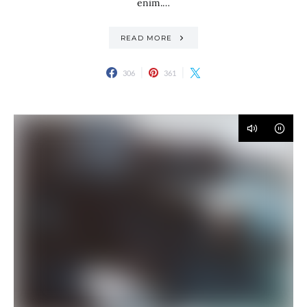
enim.…
READ MORE
306
361