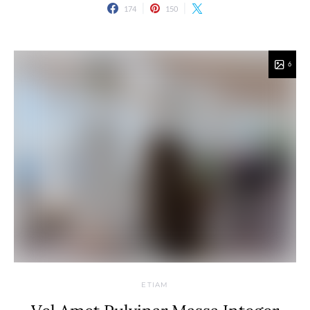
174
150
6
ETIAM