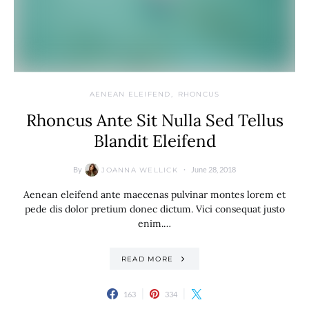
AENEAN ELEIFEND
RHONCUS
Rhoncus Ante Sit Nulla Sed Tellus
Blandit Eleifend
By
June 28, 2018
JOANNA WELLICK
Aenean eleifend ante maecenas pulvinar montes lorem et
pede dis dolor pretium donec dictum. Vici consequat justo
enim.…
READ MORE
163
334