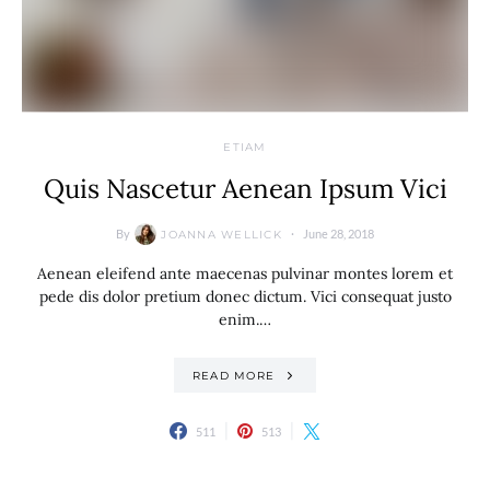
ETIAM
Quis Nascetur Aenean Ipsum Vici
By
June 28, 2018
JOANNA WELLICK
Aenean eleifend ante maecenas pulvinar montes lorem et
pede dis dolor pretium donec dictum. Vici consequat justo
enim.…
READ MORE
511
513