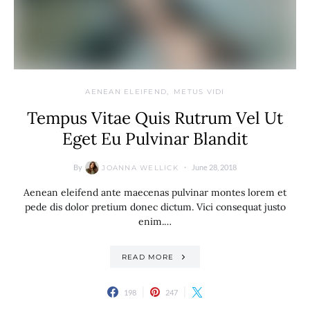
AENEAN ELEIFEND
METUS VIDI
Tempus Vitae Quis Rutrum Vel Ut
Eget Eu Pulvinar Blandit
By
June 28, 2018
JOANNA WELLICK
Aenean eleifend ante maecenas pulvinar montes lorem et
pede dis dolor pretium donec dictum. Vici consequat justo
enim.…
READ MORE
198
247