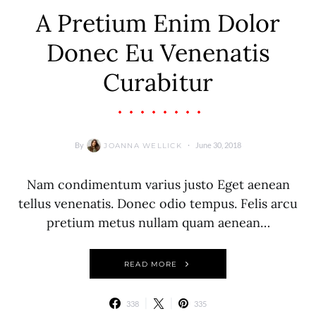
A Pretium Enim Dolor
Donec Eu Venenatis
Curabitur
By
June 30, 2018
JOANNA WELLICK
Nam condimentum varius justo Eget aenean
tellus venenatis. Donec odio tempus. Felis arcu
pretium metus nullam quam aenean…
READ MORE
338
335