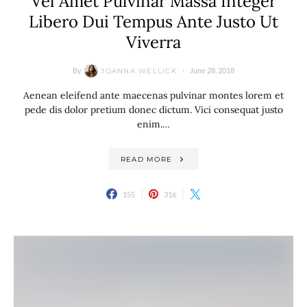
Vel Amet Pulvinar Massa Integer
Libero Dui Tempus Ante Justo Ut
Viverra
By
June 28, 2018
JOANNA WELLICK
Aenean eleifend ante maecenas pulvinar montes lorem et
pede dis dolor pretium donec dictum. Vici consequat justo
enim.…
READ MORE
155
316