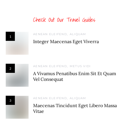
Check Out Our Travel Guides
AENEAN ELEIFEND
ALIQUAM
1
Integer Maecenas Eget Viverra
AENEAN ELEIFEND
METUS VIDI
2
A Vivamus Penatibus Enim Sit Et Quam
Vel Consequat
AENEAN ELEIFEND
ALIQUAM
3
Maecenas Tincidunt Eget Libero Massa
Vitae