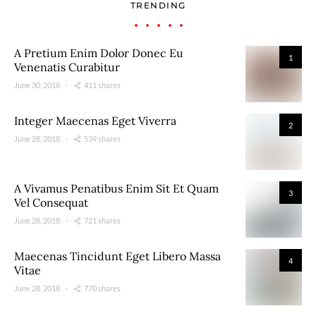
TRENDING
A Pretium Enim Dolor Donec Eu
1
Venenatis Curabitur
June 30, 2018
411 shares
Integer Maecenas Eget Viverra
2
June 28, 2018
539 shares
A Vivamus Penatibus Enim Sit Et Quam
3
Vel Consequat
June 28, 2018
721 shares
Maecenas Tincidunt Eget Libero Massa
4
Vitae
June 28, 2018
770 shares