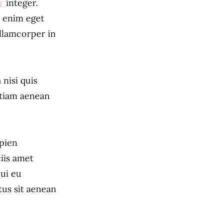
r
integer.
t enim eget
ullamcorper in
nisi quis
 etiam aenean
apien
iis amet
dui eu
tus sit aenean