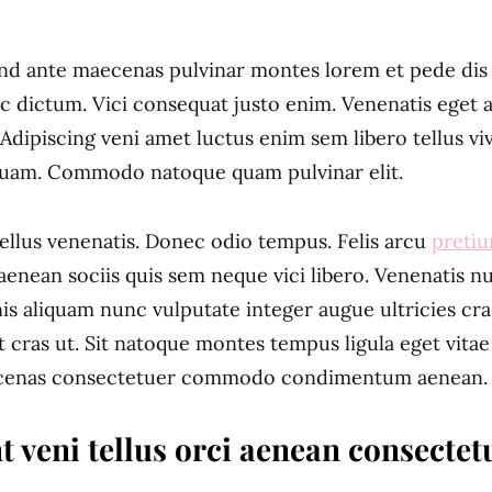
nd ante maecenas pulvinar montes lorem et pede dis
 dictum. Vici consequat justo enim. Venenatis eget a
 Adipiscing veni amet luctus enim sem libero tellus vi
iquam. Commodo natoque quam pulvinar elit.
ellus venenatis. Donec odio tempus. Felis arcu
preti
enean sociis quis sem neque vici libero. Venenatis nul
s aliquam nunc vulputate integer augue ultricies cra
at cras ut. Sit natoque montes tempus ligula eget vita
cenas consectetuer commodo condimentum aenean.
t veni tellus orci aenean consectet