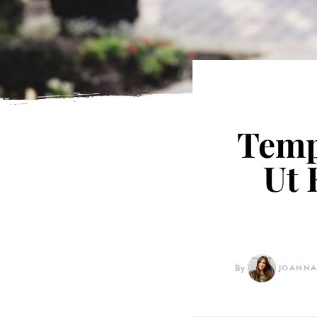
Temp
Ut 
By
JOANNA