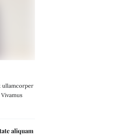
ut ullamcorper
. Vivamus
utate aliquam