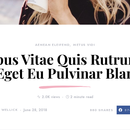
AENEAN ELEIFEND
METUS VIDI
us Vitae Quis Rutru
Eget Eu Pulvinar Bla
2.0K views
2 minute read
 WELLICK
June 28, 2018
880
SHARES
57