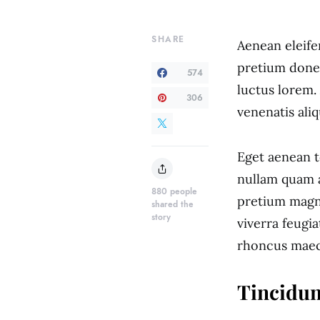
SHARE
Aenean eleife
pretium donec
574
luctus lorem.
306
venenatis al
Eget aenean t
nullam quam a
880
people
pretium magni
shared the
story
viverra feugi
rhoncus mae
Tincidun