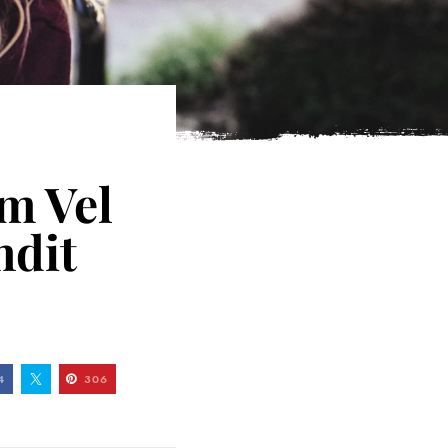
m Vel
ndit
4
306