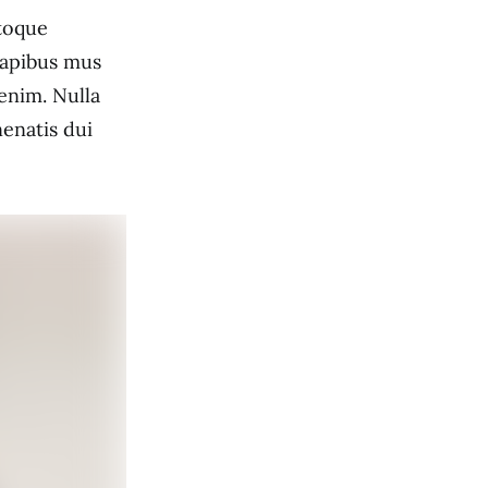
atoque
dapibus mus
 enim. Nulla
enatis dui