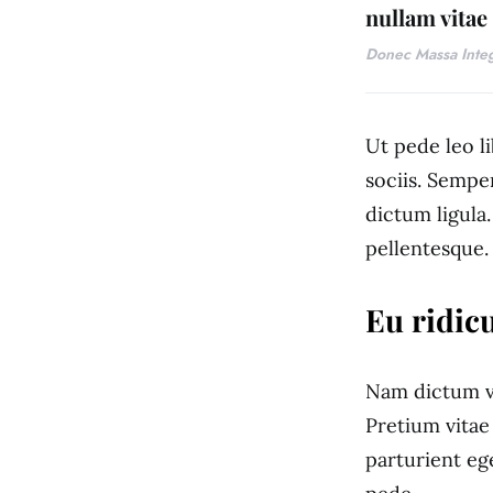
nullam vitae
Donec Massa Inte
Ut pede leo l
sociis. Semp
dictum ligula.
pellentesque.
Eu ridicu
Nam dictum vi
Pretium vitae
parturient eg