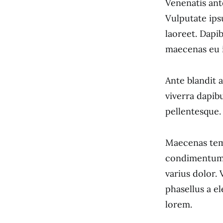
Venenatis ant
Vulputate ips
laoreet. Dapi
maecenas eu 
Ante blandit 
viverra dapib
pellentesque.
Maecenas tem
condimentum u
varius dolor. 
phasellus a e
lorem.