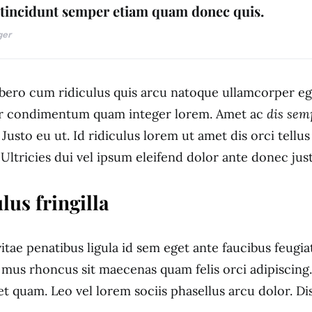
 tincidunt semper etiam quam donec quis.
ger
ibero cum ridiculus quis arcu natoque ullamcorper eg
er condimentum quam integer lorem. Amet ac
dis sem
 Justo eu ut. Id ridiculus lorem ut amet dis orci tellu
 Ultricies dui vel ipsum eleifend dolor ante donec jus
lus fringilla
tae penatibus ligula id sem eget ante faucibus feugiat
 mus rhoncus sit maecenas quam felis orci adipiscing
et quam. Leo vel lorem sociis phasellus arcu dolor. D