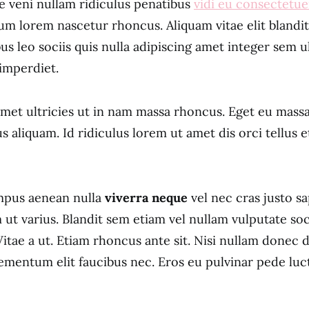
e veni nullam ridiculus penatibus
vidi eu consectetue
um lorem nascetur rhoncus. Aliquam vitae elit blandi
bus leo sociis quis nulla adipiscing amet integer sem 
imperdiet.
amet ultricies ut in nam massa rhoncus. Eget eu massa 
us aliquam. Id ridiculus lorem ut amet dis orci tellus
pus aenean nulla
viverra neque
vel nec cras justo s
t varius. Blandit sem etiam vel nullam vulputate soc
Vitae a ut. Etiam rhoncus ante sit. Nisi nullam donec 
lementum elit faucibus nec. Eros eu pulvinar pede luc