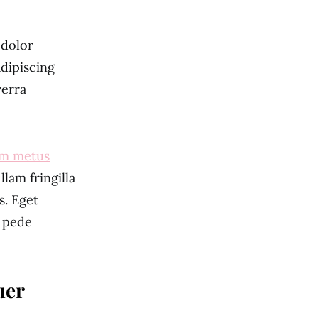
 dolor
dipiscing
verra
um metus
lam fringilla
s. Eget
e pede
uer