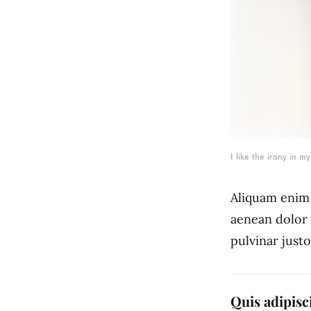
I like the irony in m
Aliquam enim 
aenean dolor 
pulvinar just
Quis adipisc