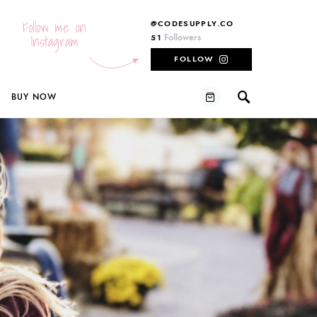
Follow me on
@CODESUPPLY.CO
Instagram
Followers
51
FOLLOW
BUY NOW