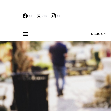
53
71K
51
DEMOS