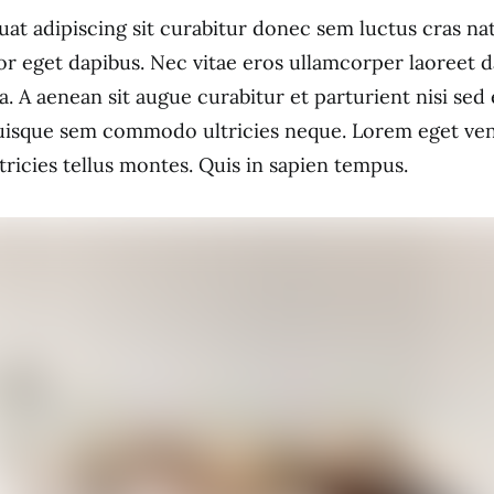
uat adipiscing sit curabitur donec sem luctus cras n
or eget dapibus. Nec vitae eros ullamcorper laoreet 
a. A aenean sit augue curabitur et parturient nisi sed
quisque sem commodo ultricies neque. Lorem eget ven
tricies tellus montes. Quis in sapien tempus.